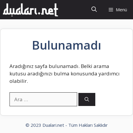
İçeriğe
Menü
atla
Bulunamadı
Aradığınız sayfa bulunamadı. Belki arama
kutusu aradığınızı bulma konusunda yardımcı
olabilir.
için
ara
© 2023 Dualari.net - Tüm Hakları Saklıdır