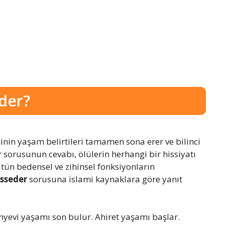
der?
şinin yaşam belirtileri tamamen sona erer ve bilinci
 sorusunun cevabı, ölülerin herhangi bir hissiyatı
tün bedensel ve zihinsel fonksiyonların
isseder
sorusuna islami kaynaklara göre yanıt
ünyevi yaşamı son bulur. Ahiret yaşamı başlar.