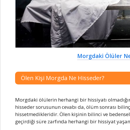
Morgdaki Ölüler Ne
Ölen Kişi Morgda Ne Hisseder?
Morgdaki ölülerin herhangi bir hissiyatı olmadığın
hisseder sorusunun cevabı da, ölüm sonrası bilinç
hissetmedikleridir. Ölen kişinin bilinci ve beden
geçirdiği süre zarfında herhangi bir hissiyat yaşa