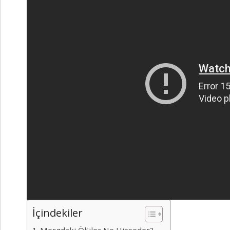
İçindekiler
Morgdaki Ölüler Ne Hisseder?