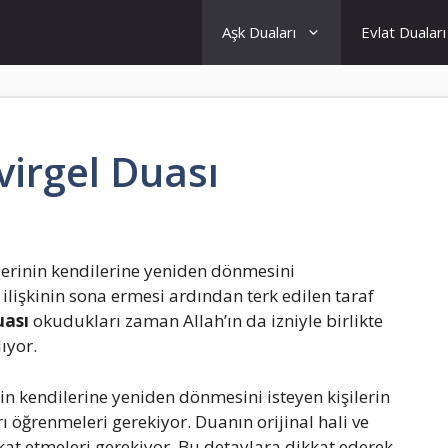
Aşk Duaları
Evlat Duaları
virgel Duası
iklerinin kendilerine yeniden dönmesini
 ilişkinin sona ermesi ardından terk edilen taraf
duası
okudukları zaman Allah’ın da izniyle birlikte
ıyor.
rin kendilerine yeniden dönmesini isteyen kişilerin
 öğrenmeleri gerekiyor. Duanın orijinal hali ve
kat etmeleri gerekiyor. Bu detaylara dikkat ederek