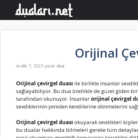
İçeriğe
atla
Orijinal Çe
Aralık 7, 2023
yazar
dua
Orijinal çevirgel duası
ile birlikte insanlar sevd
sağlayabiliyor. Bu dua özellikle de güzel giden bir
tarafından okunuyor. İnsanlar
orijinal çevirgel 
sevdiklerinin yeniden kendilerine dönmelerini sağl
Orijinal çevirgel duası
okuyarak sevdikleri kişile
bu dualar hakkında bilmeleri gereke tüm detayları
nasıl okunması gerektiği konularına kesinlikle dik