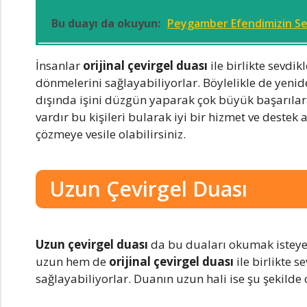
Bu duayı da okuyun:
Peygamber Efendimizin Se
İnsanlar
orijinal çevirgel duası
ile birlikte sevdik
dönmelerini sağlayabiliyorlar. Böylelikle de yeni
dışında işini düzgün yaparak çok büyük başarılar
vardır bu kişileri bularak iyi bir hizmet ve destek
çözmeye vesile olabilirsiniz.
Uzun Çevirgel Duası
Uzun çevirgel duası
da bu duaları okumak isteyen
uzun hem de
orijinal çevirgel duası
ile birlikte 
sağlayabiliyorlar. Duanın uzun hali ise şu şekilde