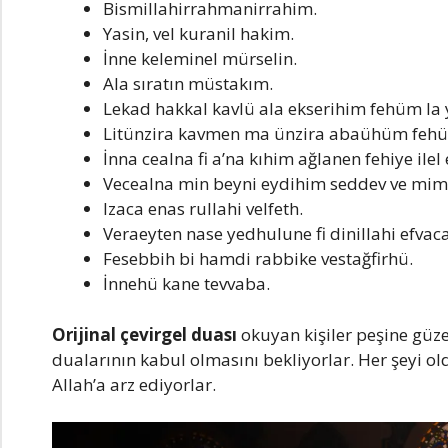
Bismillahirrahmanirrahim.
Yasin, vel kuranil hakim.
İnne keleminel mürselin.
Ala sıratın müstakım.
Lekad hakkal kavlü ala ekserihim fehüm la
Litünzira kavmen ma ünzira abaühüm fehü
İnna cealna fi a’na kıhim ağlanen fehiye i
Vecealna min beyni eydihim seddev ve mim
Izaca enas rullahi velfeth.
Veraeyten nase yedhulune fi dinillahi efvaca
Fesebbih bi hamdi rabbike vestağfirhü.
İnnehü kane tevvaba.
Orijinal çevirgel duası
okuyan kişiler peşine güzel
dualarının kabul olmasını bekliyorlar. Her şeyi ol
Allah’a arz ediyorlar.