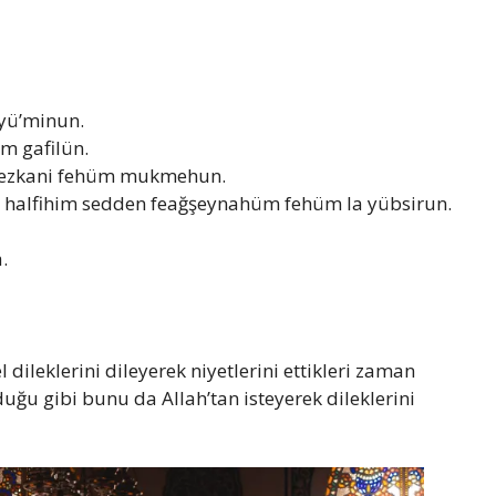
 yü’minun.
m gafilün.
lel ezkani fehüm mukmehun.
 halfihim sedden feağşeynahüm fehüm la yübsirun.
.
 dileklerini dileyerek niyetlerini ettikleri zaman
duğu gibi bunu da Allah’tan isteyerek dileklerini