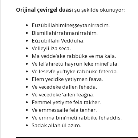
Orijinal çevirgel duası
şu şekilde okunuyor;
Euzübillahimineşşeytanirracim.
Bismillahirrahmanirrahim.
Eùzubillahi Vedduha.
Velleyli iza seca.
Ma vedde’ake rabbüke ve ma kala.
Ve lel’ahıretü hayrün leke minel’ula.
Ve lesevfe yu’tıyke rabbüke feterda.
Elem yecidke yetiymen feava.
Ve vecedeke dallen feheda.
Ve vecedeke ‘ailen feağna.
Femmel yetiyme fela takher.
Ve emmessaile fela tenher.
Ve emma binı’meti rabbike fehaddis.
Sadak allah ül azim.