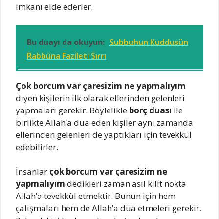
imkanı elde ederler.
Bu duayı da okuyun:
Subbuhun Kuddusün
Rabbüna Fazileti Sırrı
Çok borcum var çaresizim ne yapmalıyım
diyen kişilerin ilk olarak ellerinden gelenleri
yapmaları gerekir. Böylelikle
borç duası
ile
birlikte Allah’a dua eden kişiler aynı zamanda
ellerinden gelenleri de yaptıkları için tevekkül
edebilirler.
İnsanlar
çok borcum var çaresizim ne
yapmalıyım
dedikleri zaman asıl kilit nokta
Allah’a tevekkül etmektir. Bunun için hem
çalışmaları hem de Allah’a dua etmeleri gerekir.