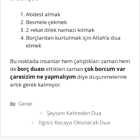
Abdest almak
Besmele çekmek
2 rekat dilek namazı kılmak
Borçlardan kurtulmak için Allah’a dua
etmek
Bu noktada insanlar hem çalıştıkları zaman hem
de
borç duası
ettikleri zaman
çok borcum var
çaresizim ne yapmalıyım
diye düşünmelerine
artık gerek kalmıyor.
Kategoriler
Genel
Şeytanı Kahreden Dua
İlgisiz Kocaya Okunacak Dua