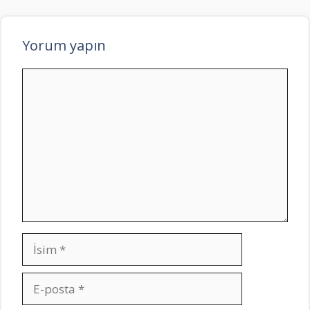
Yorum yapın
Yorum
İsim
E-
posta