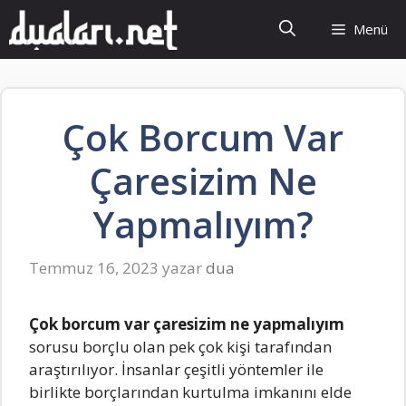
İçeriğe
Menü
atla
Çok Borcum Var
Çaresizim Ne
Yapmalıyım?
Temmuz 16, 2023
yazar
dua
Çok borcum var çaresizim ne yapmalıyım
sorusu borçlu olan pek çok kişi tarafından
araştırılıyor. İnsanlar çeşitli yöntemler ile
birlikte borçlarından kurtulma imkanını elde