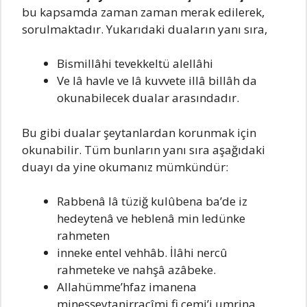
bu kapsamda zaman zaman merak edilerek,
sorulmaktadır. Yukarıdaki duaların yanı sıra,
Bismillâhi tevekkeltü alellâhi
Ve lâ havle ve lâ kuvvete illâ billâh da
okunabilecek dualar arasındadır.
Bu gibi dualar şeytanlardan korunmak için
okunabilir. Tüm bunların yanı sıra aşağıdaki
duayı da yine okumanız mümkündür:
Rabbenâ lâ tüziğ kulûbena ba’de iz
hedeytenâ ve heblenâ min ledünke
rahmeten
inneke entel vehhâb. İlâhi nercû
rahmeteke ve nahşâ azâbeke.
Allahümme’hfaz imanena
mineşşeytanirracîmi fi cemi’i umrina