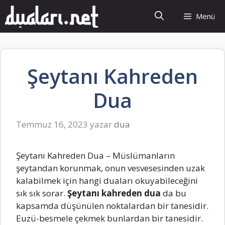
İçeriğe
Menü
atla
Şeytanı Kahreden
Dua
Temmuz 16, 2023
yazar
dua
Şeytanı Kahreden Dua – Müslümanların
şeytandan korunmak, onun vesvesesinden uzak
kalabilmek için hangi duaları okuyabileceğini
sık sık sorar.
Şeytanı kahreden dua
da bu
kapsamda düşünülen noktalardan bir tanesidir.
Euzü-besmele çekmek bunlardan bir tanesidir.