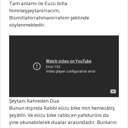
Tam anlamı ile Euzü billa
himineşşeytanirracim,
Bismillahirrahmanirrahim şeklinde
söylenmektedir.
Şeytanı Kahreden Dua
Bunun dışında Rabbi eûzu bike min hemezâtiş
şeyâtîn. Ve eûzu bike rabbi en yahdurûni da
yine okunabilecek dualar arasındadır. Bunların