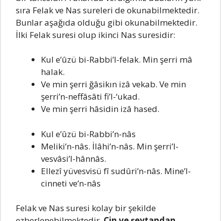
sıra Felak ve Nas sureleri de okunabilmektedir.
Bunlar aşağıda olduğu gibi okunabilmektedir.
İlki Felak suresi olup ikinci Nas suresidir:
Kul e’ûzü bi-Rabbi’l-felak. Min şerri mâ
halak.
Ve min şerri ğâsikın izâ vekab. Ve min
şerri’n-neffâsâti fi’l-‘ukad.
Ve min şerri hâsidin izâ hased.
Kul e’ûzü bi-Rabbi’n-nâs
Meliki’n-nâs. İlâhi’n-nâs. Min şerri’l-
vesvâsi’l-hânnâs.
Ellezî yüvesvisü fî sudûri’n-nâs. Mine’l-
cinneti ve’n-nâs
Felak ve Nas suresi kolay bir şekilde
ezberlenebilmektedir.
Cin ve şeytandan