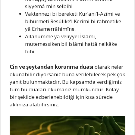
siyyemâ min selbihi
Vaktennezi bi bereketi Kur’ani’l-Azîmi ve
bihürmeti Resûlike’l Kerîmi bi rahmetike
yâ Erhamerrâhimîne.
Allâhumme yâ veliyyel İslâmi,
mütemessiken bil islâmi hattâ nelkâke
bihi
Cin ve şeytandan korunma duası
olarak neler
okunabilir diyorsanız buna verilebilecek pek çok
yanıt bulunmaktadır. Bu kapsamda verdiğimiz
tüm bu duaları okumanız mümkündür. Kolay
bir şekilde ezberlenebildiği için kısa sürede
aklınıza alabilirsiniz.