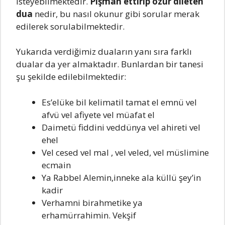
isteyebilmektedir.
Pişman ettirip özür dileten
dua
nedir, bu nasıl okunur gibi sorular merak
edilerek sorulabilmektedir.
Yukarıda verdiğimiz duaların yanı sıra farklı
dualar da yer almaktadır. Bunlardan bir tanesi
şu şekilde edilebilmektedir:
Es’elüke bil kelimatil tamat el emnü vel
afvü vel afiyete vel müafat el
Daimetü fiddini veddünya vel ahireti vel
ehel
Vel cesed vel mal , vel veled, vel müslimine
ecmain
Ya Rabbel Alemin,inneke ala küllü şey’in
kadir
Verhamni birahmetike ya
erhamürrahimin. Vekşif