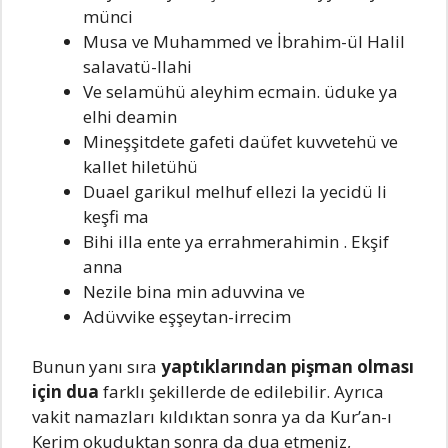
münci
Musa ve Muhammed ve İbrahim-ül Halil
salavatü-llahi
Ve selamühü aleyhim ecmain. üduke ya
elhi deamin
Mineşşitdete gafeti daüfet kuvvetehü ve
kallet hiletühü
Duael garikul melhuf ellezi la yecidü li
keşfi ma
Bihi illa ente ya errahmerahimin . Ekşif
anna
Nezile bina min aduvvina ve
Adüvvike eşşeytan-irrecim
Bunun yanı sıra
yaptıklarından pişman olması
için dua
farklı şekillerde de edilebilir. Ayrıca
vakit namazları kıldıktan sonra ya da Kur’an-ı
Kerim okuduktan sonra da dua etmeniz,